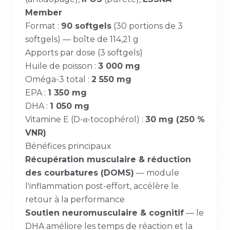
Member
Format :
90 softgels
(30 portions de 3
softgels) — boîte de 114,21 g
Apports par dose (3 softgels)
Huile de poisson :
3 000 mg
Oméga-3 total :
2 550 mg
EPA :
1 350 mg
DHA :
1 050 mg
Vitamine E (D-α-tocophérol) :
30 mg (250 %
VNR)
Bénéfices principaux
Récupération musculaire & réduction
des courbatures (DOMS)
— module
l'inflammation post-effort, accélère le
retour à la performance
Soutien neuromusculaire & cognitif
— le
DHA améliore les temps de réaction et la