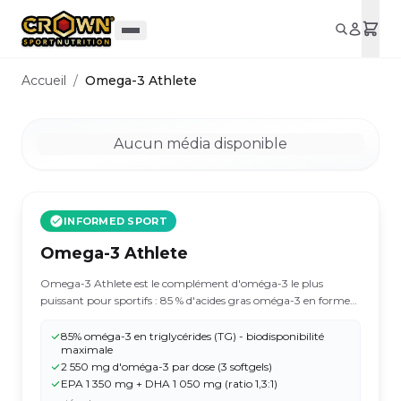
Aller au contenu principal
Accueil
/
Omega-3 Athlete
Aucun média disponible
INFORMED SPORT
Omega-3 Athlete
Omega-3 Athlete est le complément d'oméga-3 le plus
puissant pour sportifs : 85 % d'acides gras oméga-3 en forme
triglycéride (TG), 2 550 mg par dose de 3 softgels (1 350 mg
EPA + 1 050 mg DHA, ratio 1,3:1). Matière première Solutex®
85% oméga-3 en triglycérides (TG) - biodisponibilité
maximale
(OMEGATEX® 4535TG) certifiée IFOS, sans métaux lourds,
2 550 mg d'oméga-3 par dose (3 softgels)
sans goût ni odeur de poisson (Cleantex®). Certifié antidopage
EPA 1 350 mg + DHA 1 050 mg (ratio 1,3:1)
Informed Sport.