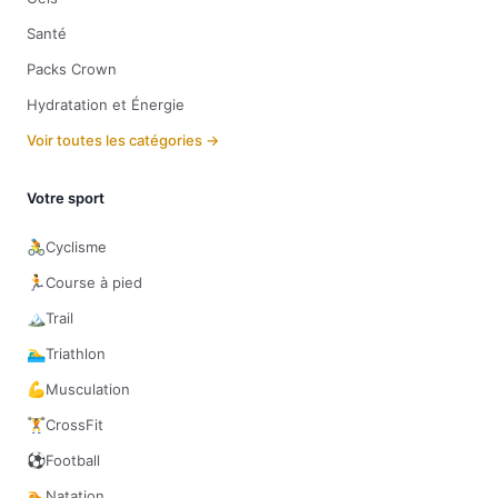
Santé
Packs Crown
Hydratation et Énergie
Voir toutes les catégories →
Votre sport
🚴
Cyclisme
🏃
Course à pied
🏔️
Trail
🏊‍♂️
Triathlon
💪
Musculation
🏋️
CrossFit
⚽
Football
🏊
Natation