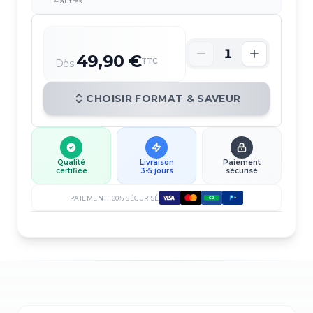
+
4
autres
1
49,90 €
TTC
Dès
CHOISIR FORMAT & SAVEUR
Qualité
Livraison
Paiement
certifiée
3-5 jours
sécurisé
PAIEMENT 100% SÉCURISÉ
CB