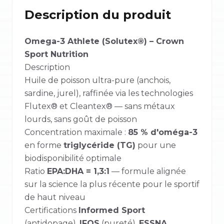
Description du produit
Omega-3 Athlete (Solutex®) – Crown
Sport Nutrition
Description
Huile de poisson ultra-pure (anchois,
sardine, jurel), raffinée via les technologies
Flutex® et Cleantex® — sans métaux
lourds, sans goût de poisson
Concentration maximale :
85 % d'oméga-3
en forme
triglycéride (TG)
pour une
biodisponibilité optimale
Ratio
EPA:DHA = 1,3:1
— formule alignée
sur la science la plus récente pour le sportif
de haut niveau
Certifications
Informed Sport
(antidopage),
IFOS
(pureté),
ESSNA