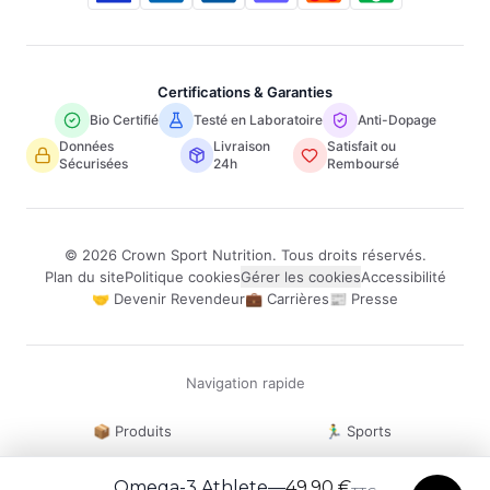
Certifications & Garanties
Bio Certifié
Testé en Laboratoire
Anti-Dopage
Données
Livraison
Satisfait ou
Sécurisées
24h
Remboursé
©
2026
Crown Sport Nutrition. Tous droits réservés.
Plan du site
Politique cookies
Gérer les cookies
Accessibilité
🤝 Devenir Revendeur
💼 Carrières
📰 Presse
Navigation rapide
📦 Produits
🏃‍♂️ Sports
👤 Mon Compte
💬 Contact
Omega-3 Athlete
—
49,90 €