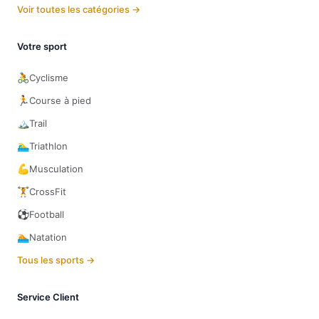
Voir toutes les catégories →
Votre sport
🚴
Cyclisme
🏃
Course à pied
🏔️
Trail
🏊‍♂️
Triathlon
💪
Musculation
🏋️
CrossFit
⚽
Football
🏊
Natation
Tous les sports →
Service Client