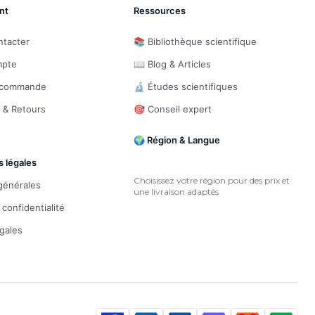
nt
Ressources
ntacter
📚 Bibliothèque scientifique
mpte
📖 Blog & Articles
e commande
🔬 Études scientifiques
n & Retours
🎯 Conseil expert
🌍 Région & Langue
s légales
Choisissez votre région pour des prix et
générales
une livraison adaptés
 confidentialité
gales