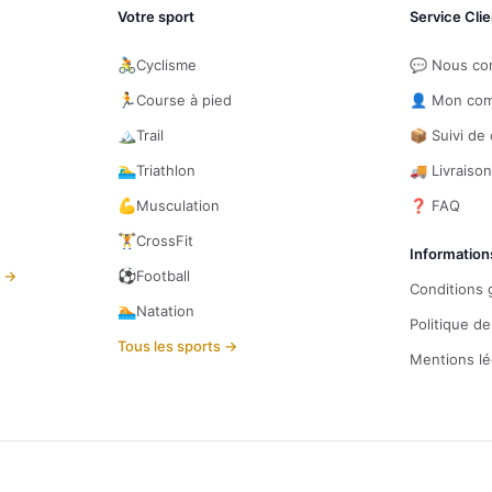
Votre sport
Service Clie
🚴
Cyclisme
💬 Nous co
🏃
Course à pied
👤 Mon co
🏔️
Trail
📦 Suivi d
🏊‍♂️
Triathlon
🚚 Livraiso
💪
Musculation
❓ FAQ
🏋️
CrossFit
Information
⚽
s →
Football
Conditions 
🏊
Natation
Politique de
Tous les sports →
Mentions lé