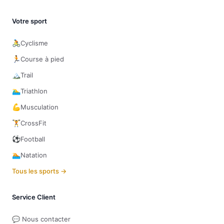
Votre sport
🚴
Cyclisme
🏃
Course à pied
🏔️
Trail
🏊‍♂️
Triathlon
💪
Musculation
🏋️
CrossFit
⚽
Football
🏊
Natation
Tous les sports →
Service Client
💬 Nous contacter