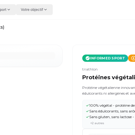
port
Votre objectif
s)
INFORMED SPORT
triathlon
Protéines végétal
Protéine végétalienne innovant
édulcorants ni allergènes et avec u
contienne ni arômes ni édulcora
pour mélanger sans altérer le 
100% végétal - protéine de
musculaire et favoriser la santé 
Sans édulcorants, sans arô
recherchent une source de prot
Sans gluten, sans lactose 
un seul ingrédient, sans aller
+
2
autres
protéines par portion. Avec ce