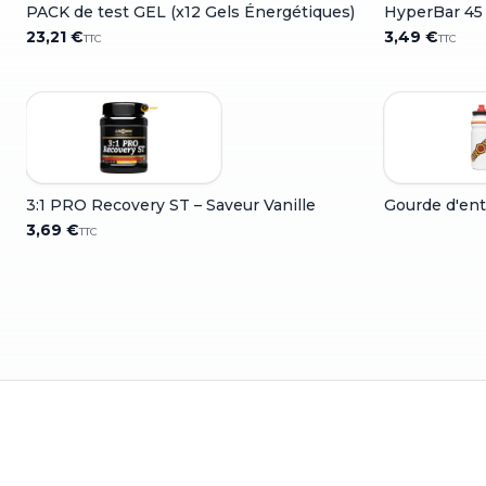
PACK de test GEL (x12 Gels Énergétiques)
HyperBar 45 (
23,21 €
3,49 €
TTC
TTC
3:1 PRO Recovery ST – Saveur Vanille
Gourde d'en
3,69 €
TTC