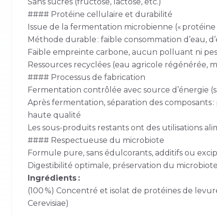
Sans sucres (fructose, lactose, etc.)
#### Protéine cellulaire et durabilité
Issue de la fermentation microbienne (« protéine c
Méthode durable : faible consommation d’eau, d’él
Faible empreinte carbone, aucun polluant ni pes
Ressources recyclées (eau agricole régénérée, m
#### Processus de fabrication
Fermentation contrôlée avec source d’énergie (
Après fermentation, séparation des composants : pa
haute qualité
Les sous-produits restants ont des utilisations a
#### Respectueuse du microbiote
Formule pure, sans édulcorants, additifs ou excip
Digestibilité optimale, préservation du microbiote 
Ingrédients :
(100 %) Concentré et isolat de protéines de le
Cerevisiae)