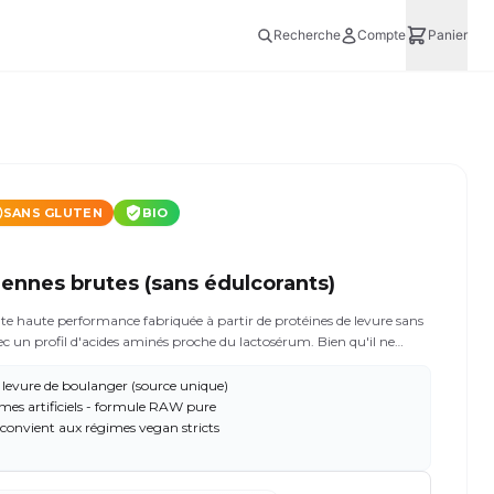
Recherche
Compte
Panier
SANS GLUTEN
BIO
iennes brutes (sans édulcorants)
e haute performance fabriquée à partir de protéines de levure sans
n profil d'acides aminés proche du lactosérum. Bien qu'il ne
nts, il offre un goût quasi neutre et une texture onctueuse, idéale
goût de votre shake. Conçu pour optimiser la récupération
 levure de boulanger (source unique)
intestinale et le microbiote, il est le choix idéal pour ceux qui
mes artificiels - formule RAW pure
éines puissante, sans ajout d'ingrédients et plus durable. Contient
- convient aux régimes vegan stricts
gène, sans gluten et sans lactose. 20 portions de 20 grammes de
rtificat antidopage Informed Sport.