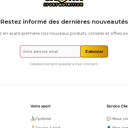
Restez informé des dernières nouveautés
 en avant-première nos nouveaux produits, conseils et offres exc
S'abonner
Désabonnement possible à tout moment.
Votre sport
Service Clie
🚴
Cyclisme
💬 Nous co
🏃
Course à pied
👤 Mon co