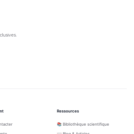
lusives.
nt
Ressources
ntacter
📚 Bibliothèque scientifique
mpte
📖 Blog & Articles