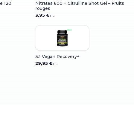
te 120
Nitrates 600 + Citrulline Shot Gel – Fruits
rouges
3,95 €
TTC
3:1 Vegan Recovery+
29,95 €
TTC