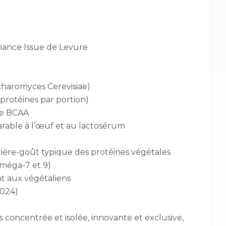
mance Issue de Levure
ccharomyces Cerevisiae)
protéines par portion)
 de BCAA
parable à l’œuf et au lactosérum
rière-goût typique des protéines végétales
Oméga-7 et 9)
nt aux végétaliens
2024)
oncentrée et isolée, innovante et exclusive,