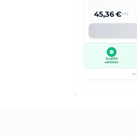
45,36 €
TTC
Qualité
certifiée
PA