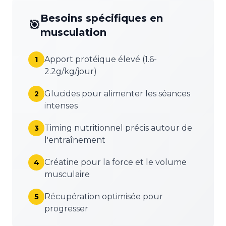
Besoins spécifiques en
🎯
musculation
Apport protéique élevé (1.6-
1
2.2g/kg/jour)
Glucides pour alimenter les séances
2
intenses
Timing nutritionnel précis autour de
3
l'entraînement
Créatine pour la force et le volume
4
musculaire
Récupération optimisée pour
5
progresser