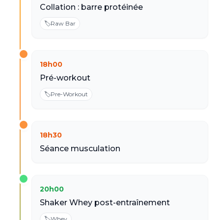
Collation : barre protéinée
🏷️
Raw Bar
18h00
Pré-workout
🏷️
Pre-Workout
18h30
Séance musculation
20h00
Shaker Whey post-entraînement
🏷️
Whey