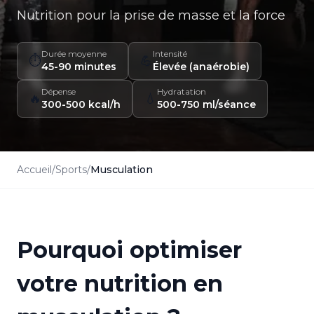
Nutrition pour la prise de masse et la force
Durée moyenne
Intensité
⏱️
💪
45-90 minutes
Élevée (anaérobie)
Dépense
Hydratation
🔥
💧
300-500 kcal/h
500-750 ml/séance
Accueil
/
Sports
/
Musculation
Pourquoi optimiser
votre nutrition en