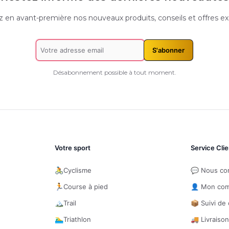
 en avant-première nos nouveaux produits, conseils et offres exc
S'abonner
Désabonnement possible à tout moment.
Votre sport
Service Clie
🚴
Cyclisme
💬 Nous co
🏃
Course à pied
👤 Mon co
🏔️
Trail
📦 Suivi d
🏊‍♂️
Triathlon
🚚 Livraiso