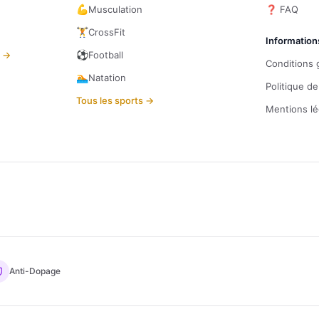
💪
Musculation
❓ FAQ
🏋️
CrossFit
Information
⚽
s →
Football
Conditions 
🏊
Natation
Politique de
Tous les sports →
Mentions lé
Anti-Dopage