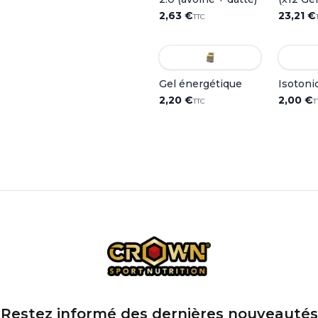
Énergét
2,63 €
23,21 €
TTC
Gel énergétique
Isotoni
2,20 €
2,00 €
TTC
T
Restez informé des dernières nouveautés