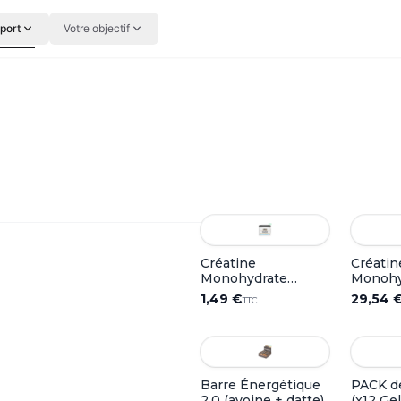
sport
Votre objectif
Créatine
Créatin
Monohydrate
Monohy
Creavitalis®
Creapur
1,49 €
29,54 
TTC
Neutre
Barre Énergétique
PACK d
2.0 (avoine + datte)
(x12 Ge