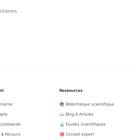
lusives.
nt
Ressources
ntacter
📚 Bibliothèque scientifique
mpte
📖 Blog & Articles
e commande
🔬 Études scientifiques
n & Retours
🎯 Conseil expert