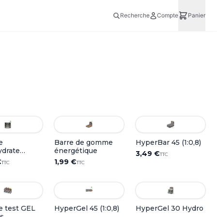
Recherche
Compte
Panier
e
Barre de gomme
HyperBar 45 (1:0,8)
drate
énergétique
3,49 €
TTC
e® – Saveur
€
1,99 €
TTC
TTC
e test GEL
HyperGel 45 (1:0,8)
HyperGel 30 Hydro
ls