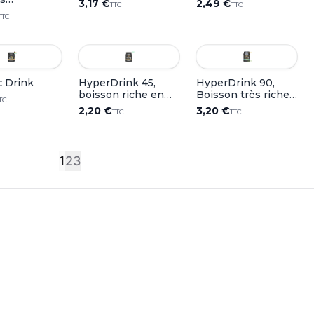
3,17 €
2,49 €
TTC
TTC
iques)
TTC
c Drink
HyperDrink 45,
HyperDrink 90,
boisson riche en
Boisson très riche
TC
glucides
en glucides
2,20 €
3,20 €
TTC
TTC
1
2
3