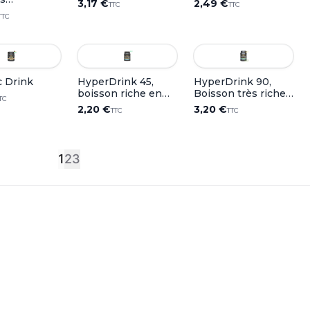
3,17 €
2,49 €
TTC
TTC
iques)
TTC
c Drink
HyperDrink 45,
HyperDrink 90,
boisson riche en
Boisson très riche
TC
glucides
en glucides
2,20 €
3,20 €
TTC
TTC
1
2
3