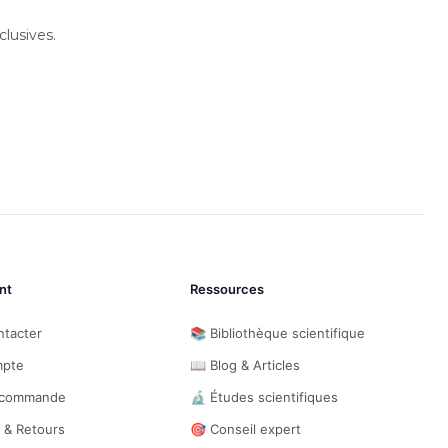
lusives.
nt
Ressources
ntacter
📚 Bibliothèque scientifique
mpte
📖 Blog & Articles
e commande
🔬 Études scientifiques
n & Retours
🎯 Conseil expert