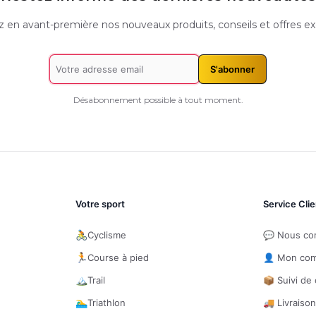
 en avant-première nos nouveaux produits, conseils et offres exc
S'abonner
Désabonnement possible à tout moment.
Votre sport
Service Clie
🚴
Cyclisme
💬 Nous co
🏃
Course à pied
👤 Mon co
🏔️
Trail
📦 Suivi d
🏊‍♂️
Triathlon
🚚 Livraiso