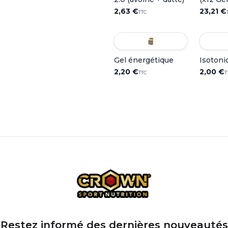
Énergét
2,63 €
23,21 €
TTC
Gel énergétique
Isotoni
2,20 €
2,00 €
TTC
T
Restez informé des dernières nouveautés