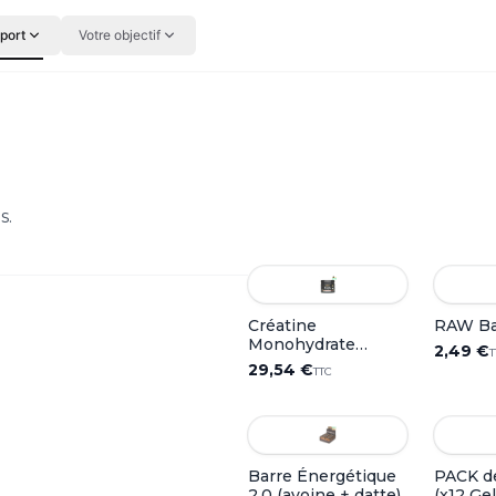
sport
Votre objectif
s.
Créatine
RAW Ba
Monohydrate
2,49 €
T
Creapure® – Saveur
29,54 €
TTC
Neutre
Barre Énergétique
PACK d
2.0 (avoine + datte)
(x12 Ge