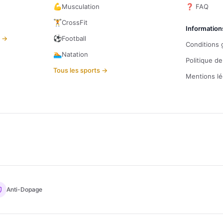
💪
Musculation
❓ FAQ
🏋️
CrossFit
Information
⚽
s →
Football
Conditions 
🏊
Natation
Politique de
Tous les sports →
Mentions lé
Anti-Dopage