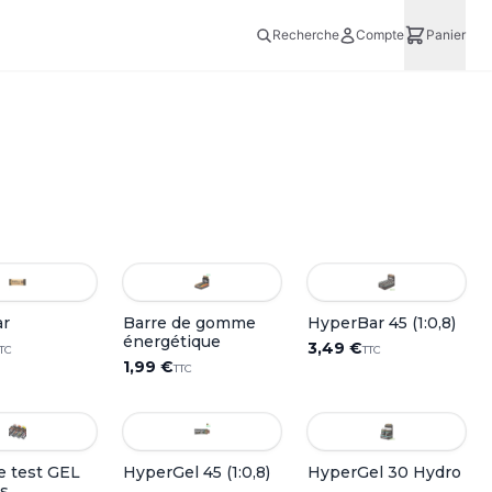
Recherche
Compte
Panier
r
Barre de gomme
HyperBar 45 (1:0,8)
énergétique
3,49 €
TC
TTC
1,99 €
TTC
e test GEL
HyperGel 45 (1:0,8)
HyperGel 30 Hydro
ls