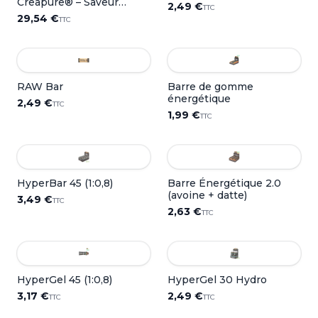
Creapure® – Saveur
2,49 €
TTC
Neutre
29,54 €
TTC
RAW Bar
Barre de gomme
énergétique
2,49 €
TTC
1,99 €
TTC
HyperBar 45 (1:0,8)
Barre Énergétique 2.0
(avoine + datte)
3,49 €
TTC
2,63 €
TTC
HyperGel 45 (1:0,8)
HyperGel 30 Hydro
3,17 €
2,49 €
TTC
TTC