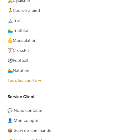
🚴
Cyclisme
🏃
Course à pied
🏔️
Trail
🏊‍♂️
Triathlon
💪
Musculation
🏋️
CrossFit
⚽
Football
🏊
Natation
Tous les sports →
Service Client
💬 Nous contacter
👤 Mon compte
📦 Suivi de commande